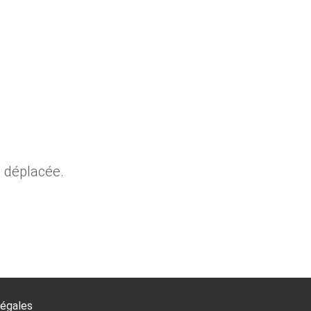
é déplacée.
légales