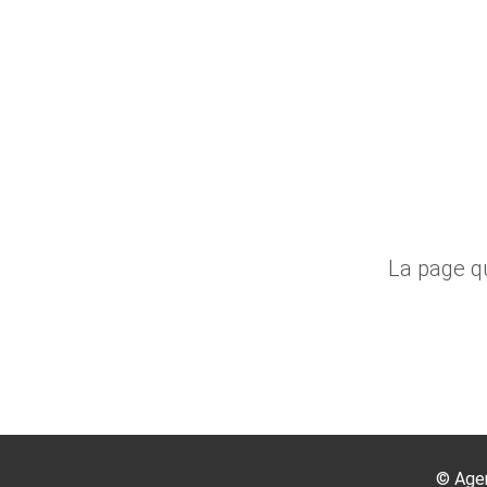
La page qu
©
Age