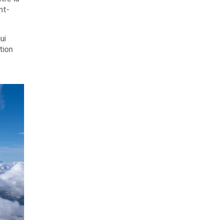
nt-
ui
tion