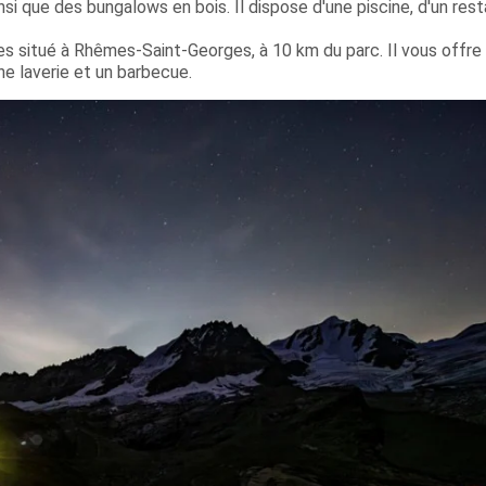
si que des bungalows en bois. Il dispose d'une piscine, d'un rest
s situé à Rhêmes-Saint-Georges, à 10 km du parc. Il vous offre
e laverie et un barbecue.