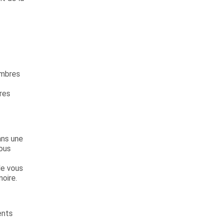
ambres
bres
ans une
vous
le vous
oire.
ents