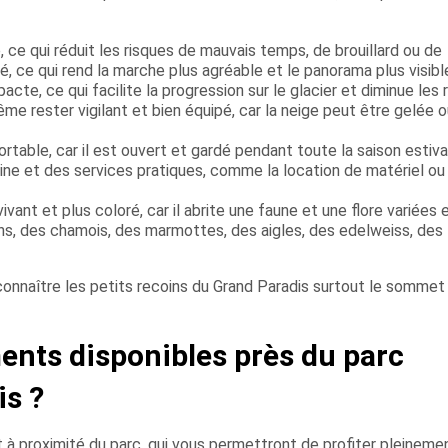
ce qui réduit les risques de mauvais temps, de brouillard ou de
lé, ce qui rend la marche plus agréable et le panorama plus visibl
te, ce qui facilite la progression sur le glacier et diminue les 
me rester vigilant et bien équipé, car la neige peut être gelée 
table, car il est ouvert et gardé pendant toute la saison estival
ine et des services pratiques, comme la location de matériel ou 
ivant et plus coloré, car il abrite une faune et une flore variées 
s, des chamois, des marmottes, des aigles, des edelweiss, des
 connaître les petits recoins du Grand Paradis surtout le sommet
ents disponibles près du parc
is ?
à proximité du parc, qui vous permettront de profiter pleinemen