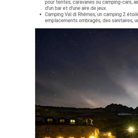
pour tentes, caravanes ou camping-cars, ain
d'un bar et d'une aire de jeux.
Camping Val di Rhêmes, un camping 2 étoile
emplacements ombragés, des sanitaires, un