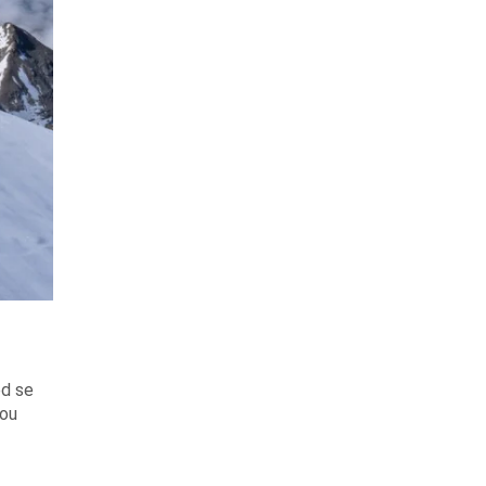
ed se
 ou