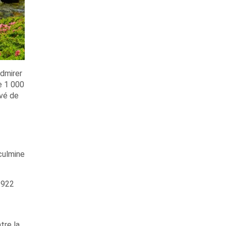
admirer
e 1 000
uvé de
culmine
 1922
tre la