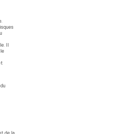
e.
risques
ou
e. Il
le
et
 du
t de la