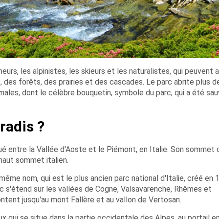
urs, les alpinistes, les skieurs et les naturalistes, qui peuvent 
, des forêts, des prairies et des cascades. Le parc abrite plus d
les, dont le célèbre bouquetin, symbole du parc, qui a été sa
radis ?
é entre la Vallée d'Aoste et le Piémont, en Italie. Son sommet 
 haut sommet italien.
 même nom, qui est le plus ancien parc national d'Italie, créé en
parc s'étend sur les vallées de Cogne, Valsavarenche, Rhêmes et
ontent jusqu'au mont Fallère et au vallon de Vertosan.
qui se situe dans la partie occidentale des Alpes, au portail en