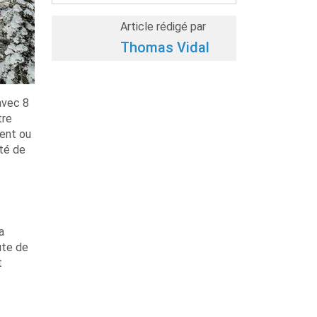
Article rédigé par
Thomas Vidal
avec 8
tre
ment ou
ité de
a
ute de
t