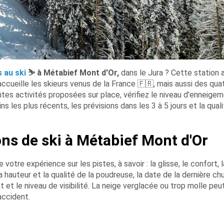
 au ski
⛷️
à Métabief Mont d'Or,
dans le Jura ? Cette station 
ccueille les skieurs venus de la France
🇫🇷
, mais aussi des qua
ntes activités proposées sur place, vérifiez le niveau d'enneige
ns les plus récents, les prévisions dans les 3 à 5 jours et la qual
ns de ski à Métabief Mont d'Or
otre expérience sur les pistes, à savoir : la glisse, le confort, l
a hauteur et la qualité de la poudreuse, la date de la dernière ch
t et le niveau de visibilité. La neige verglacée ou trop molle peu
accident.