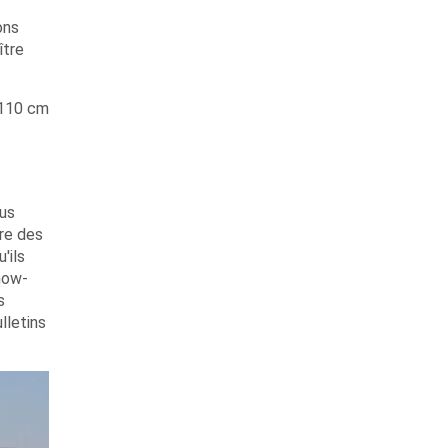
ons
ître
 110 cm
ous
ure des
'ils
now-
s
lletins