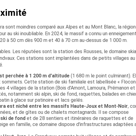
oximité
ra sont moindres comparé aux Alpes et au Mont Blanc, la région
our au ski inoubliable. En 2024, le massif a connu un enneigemen
 20 à 50 cm dès 900 m et 40 à 70 cm au-dessus de 1 000 m.
les. Les réputées sont la station des Rousses, le domaine ski
dvaux. Ces stations sont implantées dans de petits villages au
é.
t perchée à 1 200 m d'altitude
(1 680 m le point culminant). E
 sommets. Cette station de ski familiale est labellisée « Flocon
Les 4 villages de la station (Bois d'Amont, Lamoura, Prémanon et
és, notamment ski alpin, ski de fond, raquettes, balades en chie
atin à glace sur patinoire et lacs gelés.
a est niché entre les massifs Haute-Joux et Mont-Noir
, c
nées, et de gîtes ou de chalets montagnards. Il se compose
e
ski de fond
et de 28 sentiers et itinéraires de raquettes et de
eige en famille, ce domaine dispose d'infrastructures adaptées 