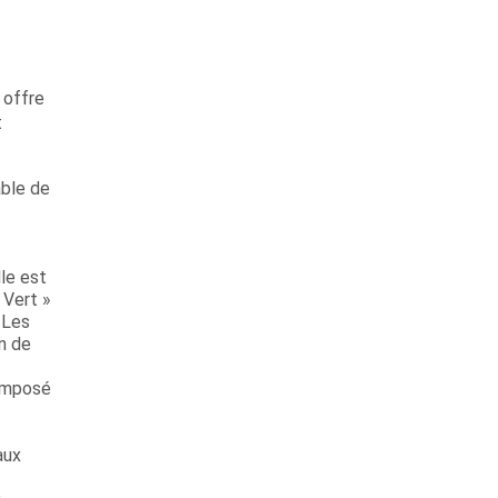
 offre
t
able de
lle est
 Vert »
 Les
n de
omposé
aux