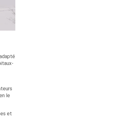
 adapté
itaux-
ateurs
en le
pes et