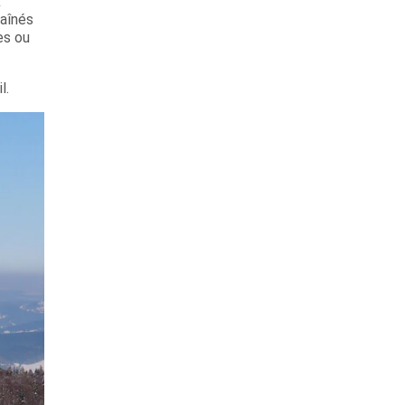
x
raînés
es ou
l.