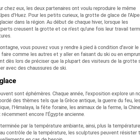
ur chez eux, les deux partenaires ont voulu reproduire le même
lpes d'Huez. Pour les petits curieux, la grotte de glace de l'Alpe
 glacier dans la région. Au début de chaque hiver, lorsque les
rts creusent la grotte et ce n'est qu'une fois leur travail term
tures.
tagne, vous pouvez vous y rendre à pied à condition d'avoir le
faire comme les autres et y aller en faisant du ski ou en empru
ient dès lors de préciser que la plupart des visiteurs de la grotte
siter avec des chaussures de ski.
 glace
rouvent sont éphémères. Chaque année, l'exposition explore un 
bordé des thèmes tels que la Grèce antique, la guerre du feu, le
ique, l'Himalaya, la fête foraine, les animaux de la ferme, la Chine
t récemment encore l'Égypte ancienne.
terminée par la température ambiante, ainsi, plus la température
e au contrôle de la température, les sculptures peuvent résister 
ouvellements en cas de besoin.