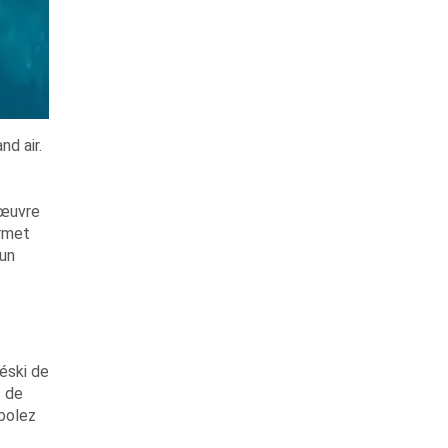
nd air.
'œuvre
ermet
 un
éski de
s de
bolez