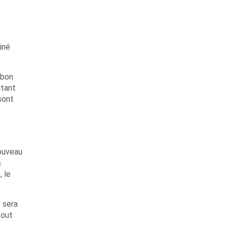
iné
 bon
ntant
 sont
nouveau
s
, le
 sera
tout