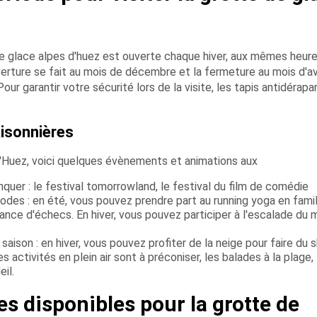
e glace alpes d'huez est ouverte chaque hiver, aux mêmes heur
rture se fait au mois de décembre et la fermeture au mois d'avr
ur garantir votre sécurité lors de la visite, les tapis antidérapa
isonnières
d'Huez, voici quelques évènements et animations aux
uer : le festival tomorrowland, le festival du film de comédie
odes : en été, vous pouvez prendre part au running yoga en famill
nce d'échecs. En hiver, vous pouvez participer à l'escalade du 
ison : en hiver, vous pouvez profiter de la neige pour faire du s
es activités en plein air sont à préconiser, les balades à la plage,
il.
ées disponibles pour la grotte de