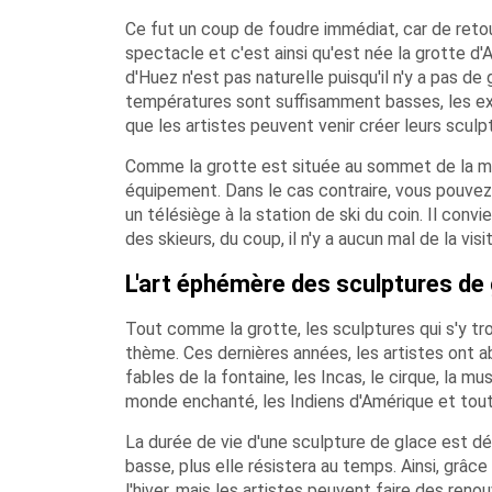
Ce fut un coup de foudre immédiat, car de reto
spectacle et c'est ainsi qu'est née la grotte d'A
d'Huez n'est pas naturelle puisqu'il n'y a pas de
températures sont suffisamment basses, les expe
que les artistes peuvent venir créer leurs sculp
Comme la grotte est située au sommet de la mon
équipement. Dans le cas contraire, vous pouvez 
un télésiège à la station de ski du coin. Il conv
des skieurs, du coup, il n'y a aucun mal de la vi
L'art éphémère des sculptures de
Tout comme la grotte, les sculptures qui s'y t
thème. Ces dernières années, les artistes ont a
fables de la fontaine, les Incas, le cirque, la mus
monde enchanté, les Indiens d'Amérique et tou
La durée de vie d'une sculpture de glace est dé
basse, plus elle résistera au temps. Ainsi, grâc
l'hiver, mais les artistes peuvent faire des ren