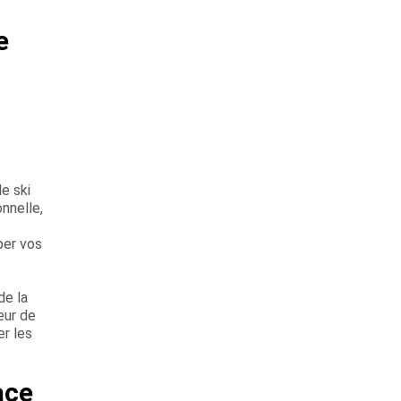
e
de ski
onnelle,
per vos
de la
œur de
er les
ace