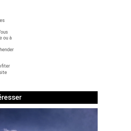
les
Vous
e ou à
éhender
fiter
site
éresser