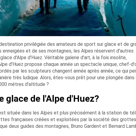
destination privilégiée des amateurs de sport sur glace et de gra
s enneigées et de ses montagnes, les Alpes réservent d'autres
ace d'Alpe d'Huez. Véritable galerie d'art, à la fois insolite,
'Alpe d'Huez propose chaque année un spectacle unique, chef-d
s abordés par les sculpteurs changent année après année, ce qui p
 manière très ludique. Alors, êtes-vous prêt pour une plongée dans
000 mètres d'altitude ?
e glace de l'Alpe d'Huez?
st située dans les Alpes et plus précisément à la station de tél
 grottes françaises créées et exploitées par la société des grotte
rsque deux guides des montagnes, Bruno Gardent et Bernard Lam