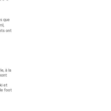
es que
il,
nts ont
e, à la
mont
ki et
 le foot