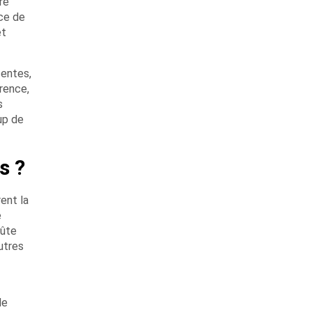
re
nce de
et
centes,
érence,
s
up de
s ?
ent la
e
oûte
utres
de