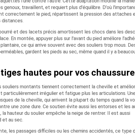
raquettes l'une contre l'autre. Cette adaptation modifie la maniè
es genoux, travaillent, et requiert plus d'équilibre. D'où l'importa
nt correctement le pied, répartissent la pression des attaches 
 distances.
ourré et des lacets précis amortissent les chocs dans les des
glace. En montée, appuyer plus sur l'avant du pied améliore l'adh
 plantaire, ce qui arrive souvent avec des souliers trop mous. De
imperméables, gardent les pieds au sec, même quand il y a beauco
 tiges hautes pour vos chaussure
 souliers montants tiennent correctement la cheville et amélior
 particulièrement irrégulier et fatigue plus les articulations. Un
ues de la cheville, qui arrivent la plupart du temps quand la v
ontre une zone dure. Ce soutien évite aussi les entorses et les a
 la hauteur du soulier empêche la neige de rentrer. Il est aussi
 et au sec.
nte, les passages difficiles ou les chemins accidentés, ce type 