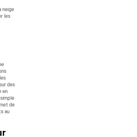
a neige
r les
ne
ris
les
 sur des
n en
 simple
rmet de
ts au
ur