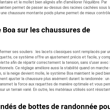
ntaire et le mollet bien alignés afin d'améliorer l'équilibre. Par
 maintien permet de passer au-dessus des racines cachées sous l
e, une chaussure montante poids plume permet de mieux contrôle
e Boa sur les chaussures de
mer ses souliers : les lacets classiques sont remplacés par u
quette, ce système offre un ajustement précis et facile, y comp
tte afin de répartir correctement la tension, sans s'user avec 
tionnels. Ce réglage améliore aussi la stabilité quand on marche
 si la neige devient molle, le système Boa maintient le pied bie
ent ajuster la chaussure plus aisément durant la randonnée : un
 transmet la force aux raquettes de manière optimale et vous pe
r un terrain varié. En outre, les matériaux utilisés sont résistan
dés de bottes de randonnée po