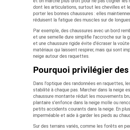
et on marche plus droit pour ne pas cogner les 
dont les articulations, surtout les chevilles et l
porter les bonnes chaussures : elles maintienne
réduisent la fatigue des muscles sur de longues
Par exemple, des chaussures avec un bord remb
et une semelle dure simplifie l'accroche sur la 
et une chaussure rigide évite d'écraser la voûte
matériaux qui laissent respirer, mais qui sont 
neige autour des raquettes.
Pourquoi privilégier des
Dans l'optique des randonnées en raquettes, les
stabilité à chaque pas. Marcher dans la neige est
chaussure montante réduit les mouvements brusq
plantaire s'enfonce dans la neige molle ou renc
petits accidents courants dans la neige. En plus,
imperméable et aide à garder les pieds au chaud
Sur des terrains variés, comme les forêts en pe