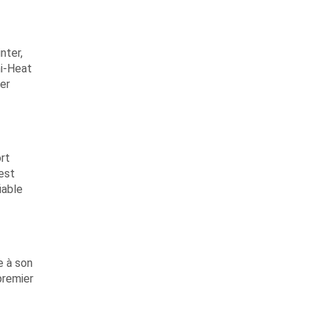
nter,
ni-Heat
ger
rt
 est
iable
e à son
premier