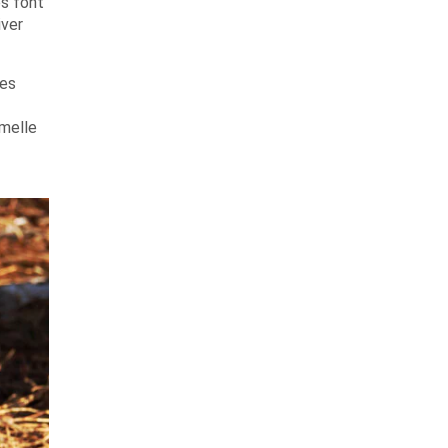
es font
iver
des
emelle