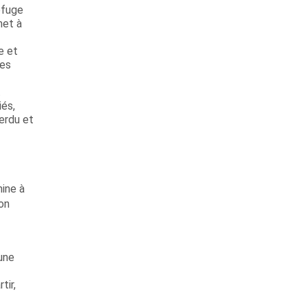
refuge
met à
e et
des
t
iés,
erdu et
mine à
on
une
tir,