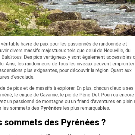
 véritable havre de paix pour les passionnés de randonnée et
uvrir divers massifs majestueux tels que celui de Neouville, du
u Balaïtous. Des pics vertigineux y sont également accessible
rdu. Ainsi, les randonneurs de tous les niveaux peuvent emprunte
 ascensions plus exigeantes, pour découvrir la région. Quant aux
raires d'escalade.
e de pics et de massifs à explorer. En plus, chacun d'eux a ses
Piméné, le cirque de Gavarnie, le pic de Pène Det Pouri ou encore
yez un passionné de montagne ou un friand d'aventures en plein a
ble les sommets des
Pyrénées
les plus remarquables.
ts sommets des Pyrénées ?