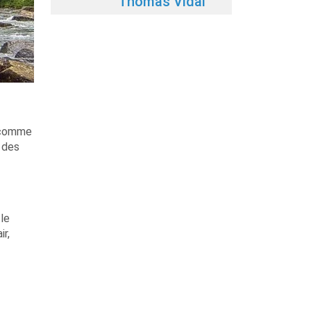
Thomas Vidal
s comme
r des
 le
ir,