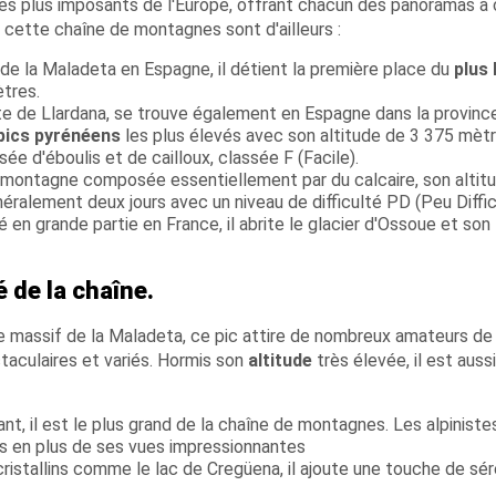
es plus imposants de l'Europe, offrant chacun des panoramas à
 cette chaîne de montagnes sont d'ailleurs :
 de la Maladeta en Espagne, il détient la première place du
plus
tres.
te de Llardana, se trouve également en Espagne dans la provinc
pics pyrénéens
les plus élevés avec son altitude de 3 375 mèt
e d'éboulis et de cailloux, classée F (Facile).
 montagne composée essentiellement par du calcaire, son altit
ralement deux jours avec un niveau de difficulté PD (Peu Diffici
 en grande partie en France, il abrite le glacier d'Ossoue et son
 de la chaîne.
e massif de la Maladeta, ce pic attire de nombreux amateurs de
aculaires et variés. Hormis son
altitude
très élevée, il est aussi
ant, il est le plus grand de la chaîne de montagnes. Les alpiniste
is en plus de ses vues impressionnantes
ristallins comme le lac de Cregüena, il ajoute une touche de sér