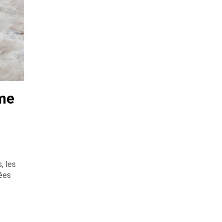
sme
, les
ées