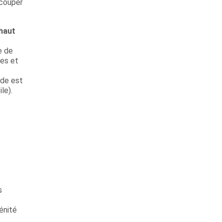
 couper
 haut
e de
res et
ude est
le).
s
énité