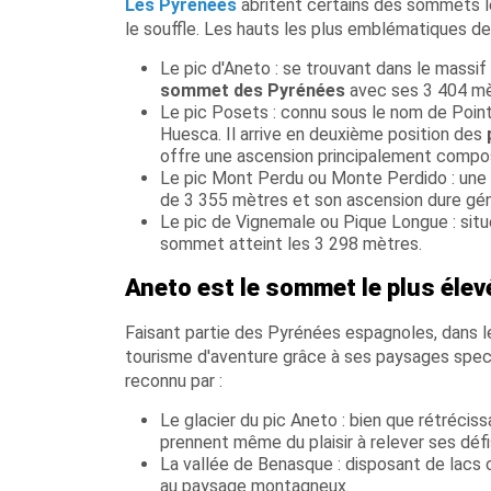
Les Pyrénées
abritent certains des sommets l
le souffle. Les hauts les plus emblématiques de
Le pic d'Aneto : se trouvant dans le massif
sommet des Pyrénées
avec ses 3 404 mè
Le pic Posets : connu sous le nom de Poin
Huesca. Il arrive en deuxième position des
offre une ascension principalement composé
Le pic Mont Perdu ou Monte Perdido : une
de 3 355 mètres et son ascension dure géné
Le pic de Vignemale ou Pique Longue : situé
sommet atteint les 3 298 mètres.
Aneto est le sommet le plus élevé
Faisant partie des Pyrénées espagnoles, dans l
tourisme d'aventure grâce à ses paysages spect
reconnu par :
Le glacier du pic Aneto : bien que rétréciss
prennent même du plaisir à relever ses déf
La vallée de Benasque : disposant de lacs c
au paysage montagneux.