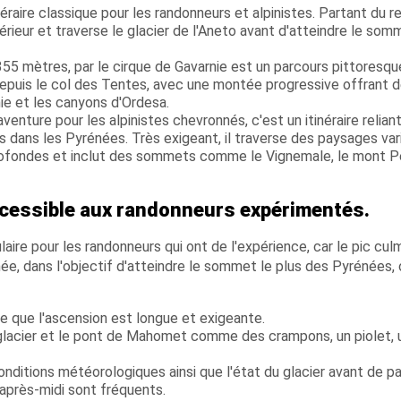
tinéraire classique pour les randonneurs et alpinistes. Partant du 
périeur et traverse le glacier de l'Aneto avant d'atteindre le som
355 mètres, par le cirque de Gavarnie est un parcours pittoresqu
epuis le col des Tentes, avec une montée progressive offrant 
ie et les canyons d'Ordesa.
aventure pour les alpinistes chevronnés, c'est un itinéraire relian
dans les Pyrénées. Très exigeant, il traverse des paysages var
profondes et inclut des sommets comme le Vignemale, le mont P
accessible aux randonneurs expérimentés.
laire pour les randonneurs qui ont de l'expérience, car le pic cul
ée, dans l'objectif d'atteindre le sommet le plus des Pyrénées, 
e que l'ascension est longue et exigeante.
e glacier et le pont de Mahomet comme des crampons, un piolet, 
conditions météorologiques ainsi que l'état du glacier avant de par
après-midi sont fréquents.